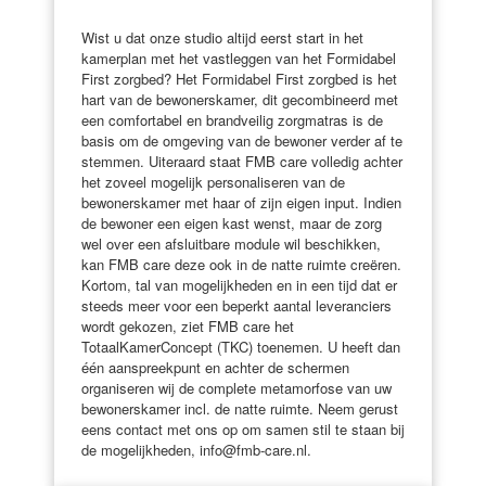
Wist u dat onze studio altijd eerst start in het
kamerplan met het vastleggen van het Formidabel
First zorgbed? Het Formidabel First zorgbed is het
hart van de bewonerskamer, dit gecombineerd met
een comfortabel en brandveilig zorgmatras is de
basis om de omgeving van de bewoner verder af te
stemmen. Uiteraard staat FMB care volledig achter
het zoveel mogelijk personaliseren van de
bewonerskamer met haar of zijn eigen input. Indien
de bewoner een eigen kast wenst, maar de zorg
wel over een afsluitbare module wil beschikken,
kan FMB care deze ook in de natte ruimte creëren.
Kortom, tal van mogelijkheden en in een tijd dat er
steeds meer voor een beperkt aantal leveranciers
wordt gekozen, ziet FMB care het
TotaalKamerConcept (TKC) toenemen. U heeft dan
één aanspreekpunt en achter de schermen
organiseren wij de complete metamorfose van uw
bewonerskamer incl. de natte ruimte. Neem gerust
eens contact met ons op om samen stil te staan bij
de mogelijkheden, info@fmb-care.nl.